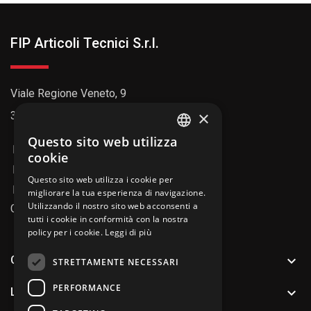
FIP Articoli Tecnici S.r.l.
Viale Regione Veneto, 9
×
35127 Padova (PD)
Questo sito web utilizza
ENGLISH
049 8992211
cookie
info@fipitaly.com
ITALIAN
Questo sito web utilizza i cookie per
info@pec.fiparticolitecnici.it
migliorare la tua esperienza di navigazione.
Utilizzando il nostro sito web acconsenti a
Codice SDI: AU7YEU4
tutti i cookie in conformità con la nostra
policy per i cookie.
Leggi di più

CATALOGO PRODOTTI
STRETTAMENTE NECESSARI
PERFORMANCE

LINK UTILI