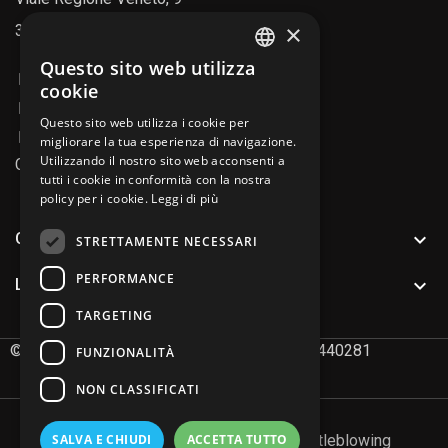
×
35127 Padova (PD)
Questo sito web utilizza
ENGLISH
049 8992211
cookie
info@fipitaly.com
ITALIAN
Questo sito web utilizza i cookie per
info@pec.fiparticolitecnici.it
migliorare la tua esperienza di navigazione.
Utilizzando il nostro sito web acconsenti a
Codice SDI: AU7YEU4
tutti i cookie in conformità con la nostra
policy per i cookie.
Leggi di più

CATALOGO PRODOTTI
STRETTAMENTE NECESSARI
PERFORMANCE

LINK UTILI
TARGETING
©
2026
FIP Articoli Tecnici S.r.l. P.IVA 02491440281
FUNZIONALITÀ
NON CLASSIFICATI
Privacy policy
Cookie policy
Whistleblowing
SALVA E CHIUDI
ACCETTA TUTTO