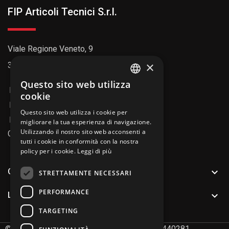
FIP Articoli Tecnici S.r.l.
Viale Regione Veneto, 9
×
35127 Padova (PD)
Questo sito web utilizza
ENGLISH
049 8992211
cookie
info@fipitaly.com
ITALIAN
Questo sito web utilizza i cookie per
info@pec.fiparticolitecnici.it
migliorare la tua esperienza di navigazione.
Utilizzando il nostro sito web acconsenti a
Codice SDI: AU7YEU4
tutti i cookie in conformità con la nostra
policy per i cookie.
Leggi di più

CATALOGO PRODOTTI
STRETTAMENTE NECESSARI
PERFORMANCE

LINK UTILI
TARGETING
©
2026
FIP Articoli Tecnici S.r.l. P.IVA 02491440281